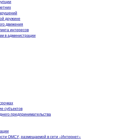
рупции
летних
нарушений
ой дружине
ого движения
ликта интересов
ам в администрации
срочках
ие субъектов
еднего предпринимательства
рации
ости ОМСУ, размещаемой в сети «Интернет»