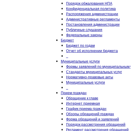
Порядок обжалования НПА
Конфиденциальная политика
Распоряжения администрации
Административные регламенты
Постановления администрации
Публичные слушания
Федеральные законы
Бюджет
Бюджет по годам
Отчет об исполнении бюджета
_
Муниципальные услуги
Формы заявлений по муниципальным 
Стандарты муниципальных услуг
Нормативно-правовые акты
Муниципальные услуги
_
Прием граждан
Обращение к главе
Интернет приемная
График приема граждан
Обзоры обращений граждан
Форма обращений и заявлений
Порядок рассмотрения обращений
Регламент рассмотрения обращений