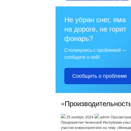
Не убран снег, яма
на дороге, не горит
фонарь?
Столкнулись с проблемой —
сообщите о ней!
Сообщить о проблеме
«Производительность
25 ноября, 2024
admin Просмотров
Предприятия Чеченской Республики учас
участие в мероприятиях на тему «Менед