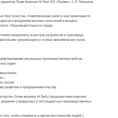
 директор Точки Кипения Hi-Tech АО «Промис» С.Л. Панышев
ные пространства, стимулирующие работу над проектами по
дуктов и внедрению высоких технологий в процесс
оекта «Производительность труда».
тниках нацпроекта, в центрах разработки и трансфера
вательских организациях и особых экономических зонах.
формулированию актуальных производственных кейсов;
ных задач;
 мышления;
ва»;
ие сессии;
ому развитию и предпринимательству.
торству (Точки кипения Hi-Tech) предприятиям помогают
на решение стандартных и нестандартных производственных
я того, чтобы соединить в одном пространстве людей с