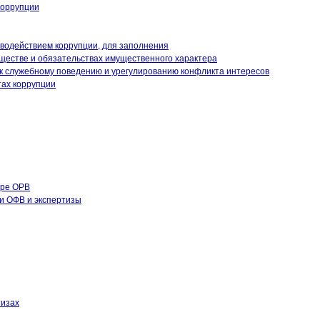
коррупции
иводействием коррупции, для заполнения
уществе и обязательствах имущественного характера
к служебному поведению и урегулированию конфликта интересов
тах коррупции
ере ОРВ
и ОФВ и экспертизы
тизах