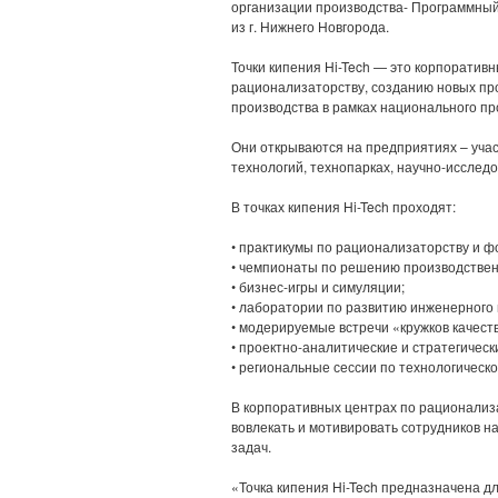
организации производства- Программный
из г. Нижнего Новгорода.
Точки кипения Hi-Tech — это корпоратив
рационализаторству, созданию новых про
производства в рамках национального пр
Они открываются на предприятиях – учас
технологий, технопарках, научно-исследо
В точках кипения Hi-Tech проходят:
• практикумы по рационализаторству и 
• чемпионаты по решению производствен
• бизнес-игры и симуляции;
• лаборатории по развитию инженерного
• модерируемые встречи «кружков качест
• проектно-аналитические и стратегическ
• региональные сессии по технологическ
В корпоративных центрах по рационализа
вовлекать и мотивировать сотрудников 
задач.
«Точка кипения Hi-Tech предназначена дл