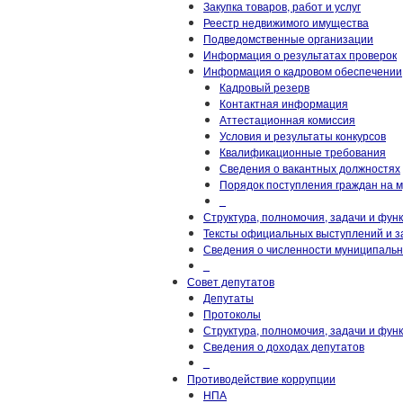
Закупка товаров, работ и услуг
Реестр недвижимого имущества
Подведомственные организации
Информация о результатах проверок
Информация о кадровом обеспечении
Кадровый резерв
Контактная информация
Аттестационная комиссия
Условия и результаты конкурсов
Квалификационные требования
Сведения о вакантных должностях
Порядок поступления граждан на 
_
Структура, полномочия, задачи и фун
Тексты официальных выступлений и з
Сведения о численности муниципаль
_
Совет депутатов
Депутаты
Протоколы
Структура, полномочия, задачи и фун
Сведения о доходах депутатов
_
Противодействие коррупции
НПА