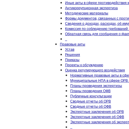
Иные акты в сфере противодействия 
Антикоррупционная экспертиза
Методические материалы
Формы документов, связанных с прот
Сведения о доходах, расходах, об им
Комиссия по соблюдению требований 
Обратная связь для сообщения о фак
_
Правовые акты
Устав
Решения
Приказы
Проекты к обсуждению
Оценка регулирующего воздействия
Нормативные правовые акты в сф
Муниципальные НПА в сфере ОРВ 
Планы проведения экспертизы
Планы проведения ОФВ
Публичные консультации
Сводные отчеты об ОРВ
Сводные отчеты об ОФВ
Экспертные заключения об ОРВ
Экспертные заключения об ОФВ
Экспертные заключения об экспер
_