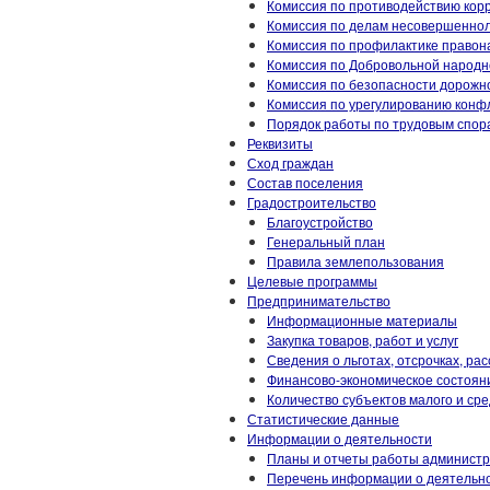
Комиссия по противодействию кор
Комиссия по делам несовершенно
Комиссия по профилактике право
Комиссия по Добровольной народн
Комиссия по безопасности дорожн
Комиссия по урегулированию конф
Порядок работы по трудовым спор
Реквизиты
Сход граждан
Состав поселения
Градостроительство
Благоустройство
Генеральный план
Правила землепользования
Целевые программы
Предпринимательство
Информационные материалы
Закупка товаров, работ и услуг
Сведения о льготах, отсрочках, рас
Финансово-экономическое состоян
Количество субъектов малого и ср
Статистические данные
Информации о деятельности
Планы и отчеты работы админист
Перечень информации о деятельн