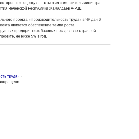
всестороннюю оценку», — отметил заместитель министра
ития Чеченской Республики Жамалдаев А-Р.Ш.
ьного проекта «Производительность труда» в ЧР дан 6
оекта является обеспечение темпа роста
 крупных предприятиях базовых несырьевых отраслей
роекте, не ниже 5% в год.
сть труда»
»
запрещено.