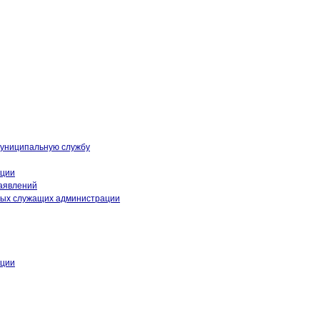
муниципальную службу
кции
аявлений
ных служащих администрации
кции