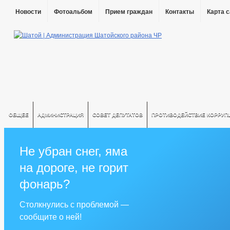
Новости
Фотоальбом
Прием граждан
Контакты
Карта 
ОБЩЕЕ
АДМИНИСТРАЦИЯ
СОВЕТ ДЕПУТАТОВ
ПРОТИВОДЕЙСТВИЕ КОРРУП
Не убран снег, яма
на дороге, не горит
фонарь?
Столкнулись с проблемой —
сообщите о ней!