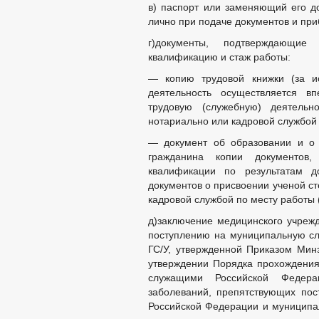
в) паспорт или заменяющий его д
лично при подаче документов и приб
г)документы, подтверждающие 
квалификацию и стаж работы:
— копию трудовой книжки (за ис
деятельность осуществляется в
трудовую (служебную) деятельн
нотариально или кадровой службой 
— документ об образовании и о 
гражданина копии документов
квалификации по результатам до
документов о присвоении ученой ст
кадровой службой по месту работы 
д)заключение медицинского учрежд
поступлению на муниципальную сл
ГС/У, утвержденной Приказом Мин
утверждении Порядка прохождения
служащими Российской Федер
заболеваний, препятствующих пос
Российской Федерации и муниципа