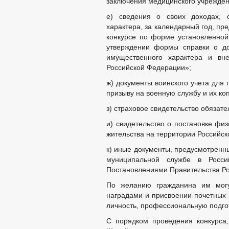
заключения медицинского учрежден
е) сведения о своих доходах, 
характера, за календарный год, пр
конкурсе по форме установленно
утверждении формы справки о до
имущественного характера и вн
Российской Федерации»;
ж) документы воинского учета для
призыву на военную службу и их ко
з) страховое свидетельство обязате
и) свидетельство о постановке физ
жительства на территории Российск
к) иные документы, предусмотренн
муниципальной службе в Росси
Постановлениями Правительства Р
По желанию гражданина им могу
наградами и присвоении почетных 
личность, профессиональную подгот
С порядком проведения конкурса