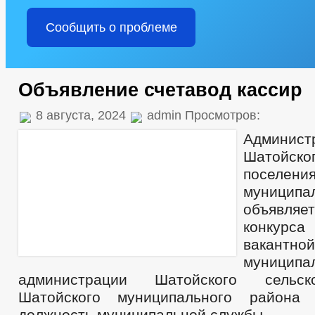
Сообщить о проблеме
Объявление счетавод кассир
8 августа, 2024
admin Просмотров:
Админист
Шатойск
поселен
муницип
объявляе
конкурс
вакантн
муницип
администрации Шатойского сельск
Шатойского муниципального района
должность муниципальной службы