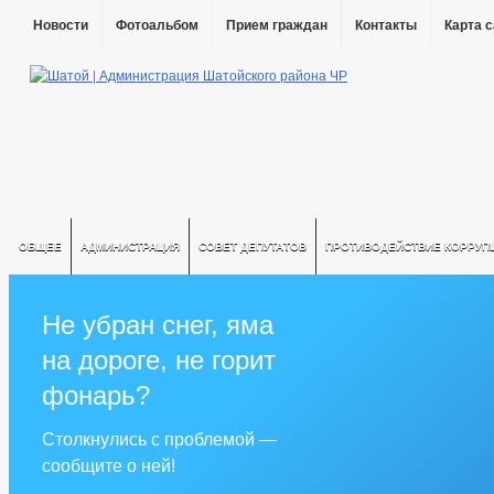
Новости
Фотоальбом
Прием граждан
Контакты
Карта 
ОБЩЕЕ
АДМИНИСТРАЦИЯ
СОВЕТ ДЕПУТАТОВ
ПРОТИВОДЕЙСТВИЕ КОРРУП
Не убран снег, яма
на дороге, не горит
фонарь?
Столкнулись с проблемой —
сообщите о ней!