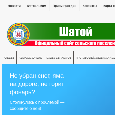
Новости
Фотоальбом
Прием граждан
Контакты
Карта 
ОБЩЕЕ
АДМИНИСТРАЦИЯ
СОВЕТ ДЕПУТАТОВ
ПРОТИВОДЕЙСТВИЕ КОРРУП
Не убран снег, яма
на дороге, не горит
фонарь?
Столкнулись с проблемой —
сообщите о ней!