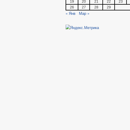
19
20
21
22
23
26
27
28
29
« Янв
Мар »