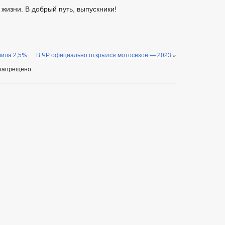
жизни. В добрый путь, выпускники!
вила 2,5%
В ЧР официально открылся мотосезон — 2023
»
запрещено.