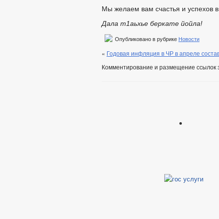
Мы желаем вам счастья и успехов в 
Дала т1аьхье беркате йойла!
Опубликовано в рубрике
Новости
«
Годовая инфляция в ЧР в апреле соста
Комментирование и размещение ссылок 