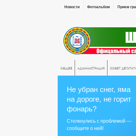
Новости
Фотоальбом
Прием гр
ОБЩЕЕ
АДМИНИСТРАЦИЯ
СОВЕТ ДЕПУТАТ
Не убран снег, яма
на дороге, не горит
фонарь?
Столкнулись с проблемой —
сообщите о ней!