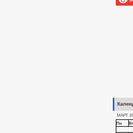
Кален
МАРТ 2
Пн
В