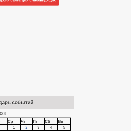
дарь событий
023
т
Ср
Чт
Пт
Сб
Вс
1
2
3
4
5