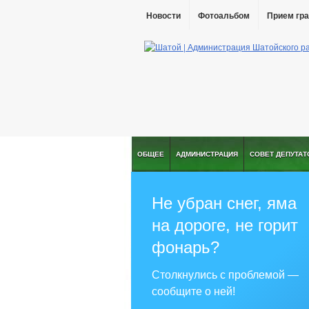
Новости
Фотоальбом
Прием гр
ОБЩЕЕ
АДМИНИСТРАЦИЯ
СОВЕТ ДЕПУТАТ
Не убран снег, яма
на дороге, не горит
фонарь?
Столкнулись с проблемой —
сообщите о ней!