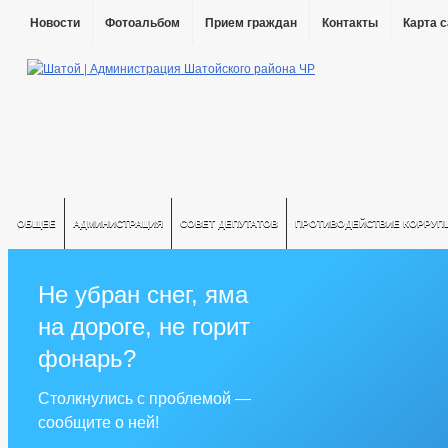
Новости
Фотоальбом
Прием граждан
Контакты
Карта 
ОБЩЕЕ
АДМИНИСТРАЦИЯ
СОВЕТ ДЕПУТАТОВ
ПРОТИВОДЕЙСТВИЕ КОРРУП
Не убран снег, яма
на дороге, не горит
фонарь?
Столкнулись с проблемой —
сообщите о ней!