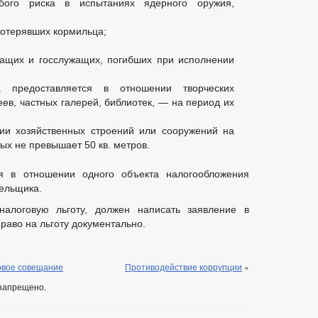
обого риска в испытаниях ядерного оружия,
отерявших кормильца;
жащих и госслужащих, погибших при исполнении
та предоставляется в отношении творческих
еев, частных галерей, библиотек, — на период их
ии хозяйственных строений или сооружений на
ых не превышает 50 кв. метров.
ся в отношении одного объекта налогообложения
тельщика.
алоговую льготу, должен написать заявление в
право на льготу документально.
овое совещание
Противодействие коррупции
»
запрещено.