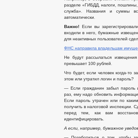
разделе «ГИБДД, налоги, пошлины,
служба». Названия и суммы вс
автоматически.
Важно!
Если вы зарегистрировал
входили в него, бумажные извещен
для неактивных пользователей сде
ФНС направила владельцам имущес
Не будут рассылаться извещения
превышает 100 рублей.
Что будет, если человек когда-то 
этом или утратил логин и пароль?
— Если гражданин забыл пароль 
раз, ему надо обновить информацию
Если пароль утрачен или по каким
получить в налоговой инспекции. С
перед тем, как вам восстано
идентифицировать.
А если, например, бумажное увед
— Позаботиться о том, чтобы за