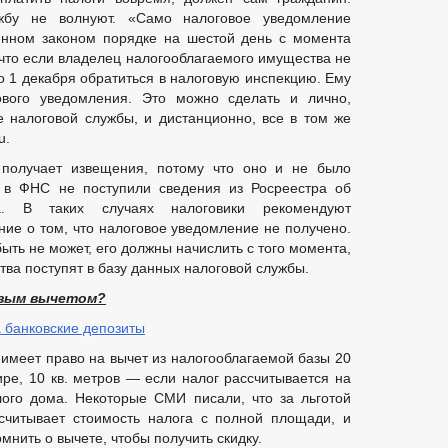
жбу не волнуют. «Само налоговое уведомление
енном законом порядке на шестой день с момента
 что если владелец налогооблагаемого имущества не
о 1 декабря обратиться в налоговую инспекцию. Ему
ового уведомления. Это можно сделать и лично,
 налоговой службы, и дистанционно, все в том же
u.
 получает извещения, потому что оно и не было
и в ФНС не поступили сведения из Росреестра об
а. В таких случаях налоговики рекомендуют
ние о том, что налоговое уведомление не получено.
ыть не может, его должны начислить с того момента,
тва поступят в базу данных налоговой службы.
овым вычетом?
 банковские депозиты
меет право на вычет из налогооблагаемой базы 20
тире, 10 кв. метров — если налог рассчитывается на
лого дома. Некоторые СМИ писали, что за льготой
считывает стоимость налога с полной площади, и
нить о вычете, чтобы получить скидку.