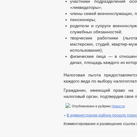
участники подразделений ос
«ликвидаторы»;
члены семей военнослужащих, п
пенсионеры;
родители и супруги военнослу
служебных обязанностей;
творческие работники (льго
мастерских, студий, квартир-муз
использования);
физические лица — в отношен
дачах, площадь каждого из котор
Налоговая льгота предоставляет
каждого вида по выбору налогопла
Гражданин, имеющий право на н
налоговый орган, подтвердив свое 
Опубликовано в рубрике
Новости
«
В администрации района прошло план
Комментирование и размещение ссылок 