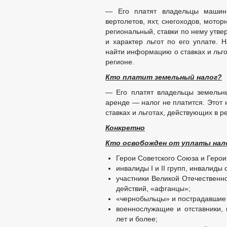
— Его платят владельцы машин, 
вертолетов, яхт, снегоходов, мотор
региональный, ставки по нему утв
и характер льгот по его уплате. 
найти информацию о ставках и льг
регионе.
Кто платит земельный налог?
— Его платят владельцы земельных
аренде — налог не платится. Этот 
ставках и льготах, действующих в р
Конкретно
Кто освобожден от уплаты нал
Герои Советского Союза и Герои
инвалиды I и II групп, инвалиды 
участники Великой Отечественн
действий, «афганцы»;
«чернобыльцы» и пострадавшие 
военнослужащие и отставники
лет и более;