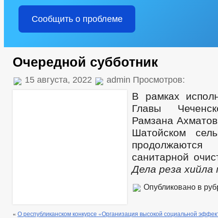
Сообщить о проблеме
Очередной субботник
15 августа, 2022
admin Просмотров:
В рамках испол
Главы Чеченск
Рамзана Ахматов
Шатойском сель
продолжаются 
санитарной очис
Дела реза хийла
Опубликовано в ру
«
О республиканском конкурсе «Организация высокой социальной эффек