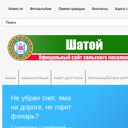
Новости
Фотоальбом
Прием граждан
Контакты
Карта 
ОБЩЕЕ
АДМИНИСТРАЦИЯ
СОВЕТ ДЕПУТАТОВ
ПРОТИВОДЕЙСТВИЕ КОР
Не убран снег, яма
на дороге, не горит
фонарь?
Столкнулись с проблемой —