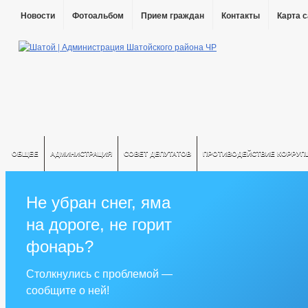
Новости
Фотоальбом
Прием граждан
Контакты
Карта 
ОБЩЕЕ
АДМИНИСТРАЦИЯ
СОВЕТ ДЕПУТАТОВ
ПРОТИВОДЕЙСТВИЕ КОРРУП
Не убран снег, яма
на дороге, не горит
фонарь?
Столкнулись с проблемой —
сообщите о ней!