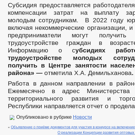
Субсидия предоставляется работодателя
компенсации затрат на выплату за
молодым сотрудникам. В 2022 году юр
включая некоммерческие организации, и
предприниматели могут получить
трудоустройстве граждан в возрас
Информацию о с
убсидиях работ
трудоустройстве молодых сотру
получить в Центре занятости населе
района» —
отметила Х.А. Демильханова
.
Работа в данном направлении в район
Ежемесячно в адрес Министерства э
территориального развития и торг
Республики направляется отчет о продел
Опубликовано в рубрике
Новости
«
Объявление о приёме документов для участия в конкурсе на включение
О реализации Концепции развития оптовых