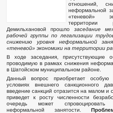
отношений, сн
неформальной з
«теневой» э
территории 
Демильхановой прошло
заседание ме
рабочей группы по легализации труд
снижению уровня неформальной зан
«теневой» экономики на территории ра
В ходе заседания, присутствующие о
проводимую в рамках снижения неформа
в Шатойском муниципальном районе.
Данный вопрос приобретает особую 
условиях внешнего санкционного дав
введение санкций отразится на малом и 
приведет к росту численности безра
очередь может спровоцировать
неформальной занятости.
Пробле