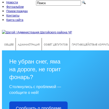
Новости
Фотоальбом
Прием граждан
Контакты
Карта сайта
ОБЩЕЕ
АДМИНИСТРАЦИЯ
СОВЕТ ДЕПУТАТОВ
ПРОТИВОДЕЙСТВИЕ КОРРУП
Не убран снег, яма
на дороге, не горит
фонарь?
Столкнулись с проблемой —
сообщите о ней!
Сообщить о проблеме