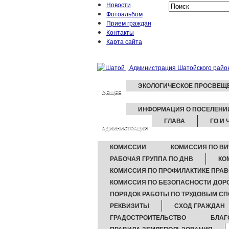
Новости
Фотоальбом
Прием граждан
Контакты
Карта сайта
ЭКОЛОГИЧЕСКОЕ ПРОСВЕЩ
ОБЩЕЕ
ИНФОРМАЦИЯ О ПОСЕЛЕНИ
ГЛАВА
ГО И 
АДМИНИСТРАЦИЯ
КОМИССИИ
КОМИССИЯ ПО ВИ
РАБОЧАЯ ГРУППА ПО ДНВ
КО
КОМИССИЯ ПО ПРОФИЛАКТИКЕ ПРА
КОМИССИЯ ПО БЕЗОПАСНОСТИ ДО
ПОРЯДОК РАБОТЫ ПО ТРУДОВЫМ С
РЕКВИЗИТЫ
СХОД ГРАЖДАН
ГРАДОСТРОИТЕЛЬСТВО
БЛАГ