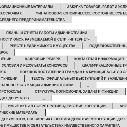
ФОРМАЦИОННЫЕ МАТЕРИАЛЫ
ЗАКУПКА ТОВАРОВ, РАБОТ И УСЛУ
 РАССРОЧКАХ
ФИНАНСОВО-ЭКОНОМИЧЕСКОЕ СОСТОЯНИЕ СУБЪ
 СРЕДНЕГО ПРЕДПРИНИМАТЕЛЬСТВА
ПЛАНЫ И ОТЧЕТЫ РАБОТЫ АДМИНИСТРАЦИИ
НОСТИ ОМСУ, РАЗМЕЩАЕМОЙ В СЕТИ «ИНТЕРНЕТ»
РЕЕСТР НЕДВИЖИМОГО ИМУЩЕСТВА
ПОДВЕДОМСТВЕННЫ
ЕРОК
ЧЕНИИ
КАДРОВЫЙ РЕЗЕРВ
КОНТАКТНАЯ ИНФОРМАЦИЯ
УСЛОВИЯ И РЕЗУЛЬТАТЫ КОНКУРСОВ
КВАЛИФИКАЦИОННЫЕ Т
ТЯХ
ПОРЯДОК ПОСТУПЛЕНИЯ ГРАЖДАН НА МУНИЦИПАЛЬНУЮ С
И ФУНКЦИИ
ТЕКСТЫ ОФИЦИАЛЬНЫХ ВЫСТУПЛЕНИЙ И ЗАЯВЛЕН
ЦИПАЛЬНЫХ СЛУЖАЩИХ АДМИНИСТРАЦИИ
_
ПРОТОКОЛЫ
СТРУКТУРА, ПОЛНОМОЧИЯ, ЗАДАЧИ И ФУНКЦИИ
ДАХ ДЕПУТАТОВ
_
ИНЫЕ АКТЫ В СФЕРЕ ПРОТИВОДЕЙСТВИЯ КОРРУПЦИИ
АНТ
ИЧЕСКИЕ МАТЕРИАЛЫ
 ДОКУМЕНТОВ, СВЯЗАННЫХ С ПРОТИВОДЕЙСТВИЕМ КОРРУПЦИИ, ДЛЯ
 ОБ ИМУЩЕСТВЕ И ОБЯЗАТЕЛЬСТВАХ ИМУЩЕСТВЕННОГО ХАРАКТЕРА