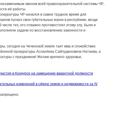
 незаменимым звеном всей правоохранительной системы ЧР,
сти её работы.
окуратуры ЧР начался в самое трудное время для
ризм пускал свои губительные корни в республике, везде
числе тех, кто отважно противостоял этому злу, были и
ыполняли задачи по восстановлению законности и
ры, сегодня на Чеченской земле таит мир и спокойствие.
йонной прокуратуры Асланбека Сайпудиновича Натаева, а
уратуры с праздником! Желаю крепкого здоровья,
частия в Конкурсе на замещение вакантной должности
ательных изменений в сфере земли и недвижимости за IV
запрещено.