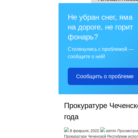
Не убран снег, яма
на дороге, не горит
фонарь?
Столкнулись с проблемой —
сообщите о ней!
Сообщить о проблеме
Прокуратуре Чеченск
года
8 февраля, 2022
admin Просмотров
Прокуратуре Чеченской Республики испол