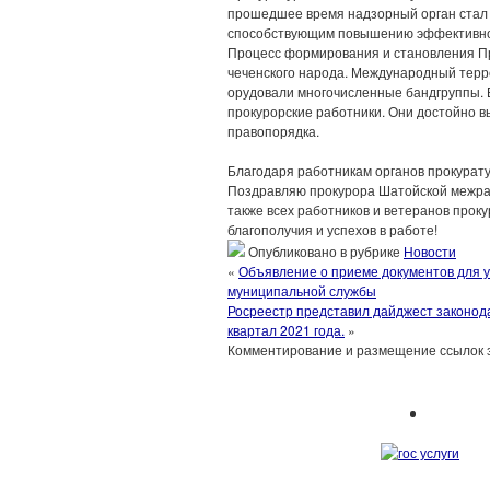
прошедшее время надзорный орган стал
способствующим повышению эффективно
Процесс формирования и становления Пр
чеченского народа. Международный терро
орудовали многочисленные бандгруппы. В 
прокурорские работники. Они достойно в
правопорядка.
⠀
Благодаря работникам органов прокурату
Поздравляю прокурора Шатойской межра
также всех работников и ветеранов прок
благополучия и успехов в работе!
Опубликовано в рубрике
Новости
«
Объявление о приеме документов для у
муниципальной службы
Росреестр представил дайджест законод
квартал 2021 года.
»
Комментирование и размещение ссылок 