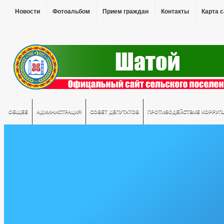
Новости
Фотоальбом
Прием граждан
Контакты
Карта 
ОБЩЕЕ
АДМИНИСТРАЦИЯ
СОВЕТ ДЕПУТАТОВ
ПРОТИВОДЕЙСТВИЕ КОРРУП
Не убран снег, яма
на дороге, не горит
фонарь?
Столкнулись с проблемой —
сообщите о ней!