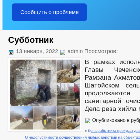
Сообщить о проблеме
Субботник
13 января, 2022
admin Просмотров:
В рамках испол
Главы Чеченск
Рамзана Ахматов
Шатойском сель
продолжаются 
санитарной очис
Дела реза хийла 
Опубликовано в ру
«
День работника прокуратур
О недопустимости осуществления любых действий на объектах