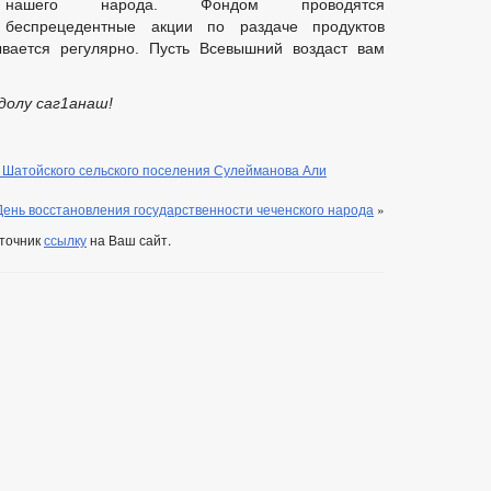
нашего народа. Фондом проводятся
беспрецедентные акции по раздаче продуктов
вается регулярно. Пусть Всевышний воздаст вам
долу саг1анаш!
 Шатойского сельского поселения Сулейманова Али
День восстановления государственности чеченского народа
»
сточник
ссылку
на Ваш сайт.