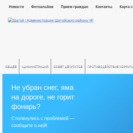
Новости
Фотоальбом
Прием граждан
Контакты
Карта 
ОБЩЕЕ
АДМИНИСТРАЦИЯ
СОВЕТ ДЕПУТАТОВ
ПРОТИВОДЕЙСТВИЕ КОРРУП
Не убран снег, яма
на дороге, не горит
фонарь?
Столкнулись с проблемой —
сообщите о ней!