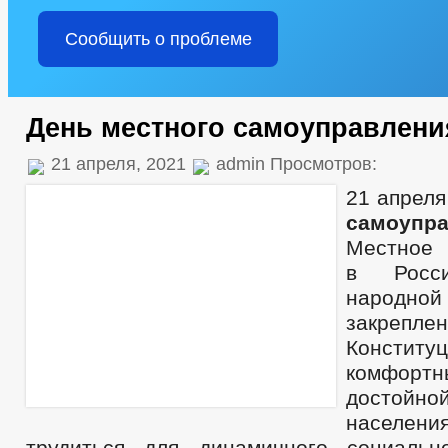
Сообщить о проблеме
День местного самоуправлени
21 апреля, 2021
admin Просмотров:
21 апрел
самоупра
Местное 
в Росс
народн
закрепле
Констит
комфортн
досто
населен
трудиться для динамичного социально