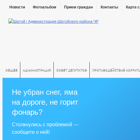
Новости
Фотоальбом
Прием граждан
Контакты
Карта 
ОБЩЕЕ
АДМИНИСТРАЦИЯ
СОВЕТ ДЕПУТАТОВ
ПРОТИВОДЕЙСТВИЕ КОРРУП
Не убран снег, яма
на дороге, не горит
фонарь?
Столкнулись с проблемой —
сообщите о ней!