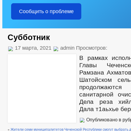
Сообщить о проблеме
Субботник
17 марта, 2021
admin Просмотров:
В рамках испол
Главы Чеченск
Рамзана Ахматов
Шатойском сель
продолжаются 
санитарной очис
Дела реза хий
Дала т1аьхье бер
Опубликовано в ру
«
Жители семи муниципалитетов Чеченской Республики смогут выбрать 