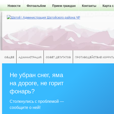
Новости
Фотоальбом
Прием граждан
Контакты
Карта 
ОБЩЕЕ
АДМИНИСТРАЦИЯ
СОВЕТ ДЕПУТАТОВ
ПРОТИВОДЕЙСТВИЕ КОРРУП
Не убран снег, яма
на дороге, не горит
фонарь?
Столкнулись с проблемой —
сообщите о ней!