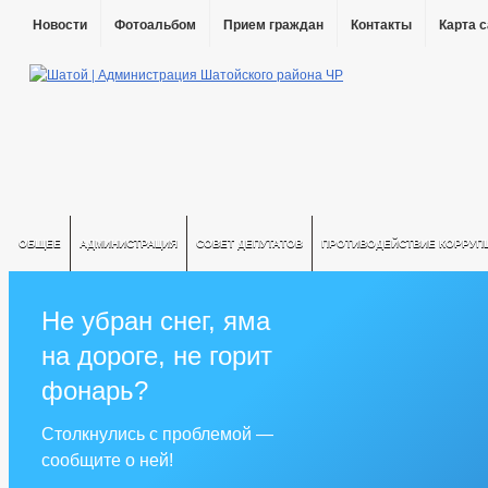
Новости
Фотоальбом
Прием граждан
Контакты
Карта 
ОБЩЕЕ
АДМИНИСТРАЦИЯ
СОВЕТ ДЕПУТАТОВ
ПРОТИВОДЕЙСТВИЕ КОРРУП
Не убран снег, яма
на дороге, не горит
фонарь?
Столкнулись с проблемой —
сообщите о ней!