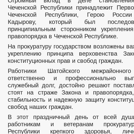
Огромный вклад в деле становления
Чеченской Республики принадлежит Перв
Чеченской Республики, Герою России
Кадырову, который был последо
принципиальным сторонником укрепления
правопорядка в Чеченской Республике.
На прокуратуру государством возложены ва
укреплению принципа верховенства За
конституционных прав и свобод граждан.
Работники Шатойского межрайонного
ответственно и профессионально вы
служебный долг, достойно решают постав
стоят на страже Закона и правопорядка
стабильность и надежную защиту конститу
свобод наших граждан.
В этот праздничный день от всей ду
работникам и ветеранам прокурату
Республики крепкого здоровья, личн