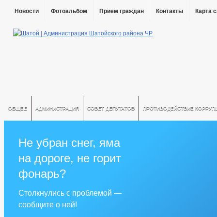
Новости
Фотоальбом
Прием граждан
Контакты
Карта 
ОБЩЕЕ
АДМИНИСТРАЦИЯ
СОВЕТ ДЕПУТАТОВ
ПРОТИВОДЕЙСТВИЕ КОРРУП
Не убран снег, яма
на дороге, не горит
фонарь?
Столкнулись с проблемой —
сообщите о ней!