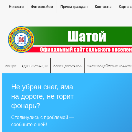
Новости
Фотоальбом
Прием граждан
Контакты
Карта 
ОБЩЕЕ
АДМИНИСТРАЦИЯ
СОВЕТ ДЕПУТАТОВ
ПРОТИВОДЕЙСТВИЕ КОРРУП
Не убран снег, яма
на дороге, не горит
фонарь?
Столкнулись с проблемой —
сообщите о ней!