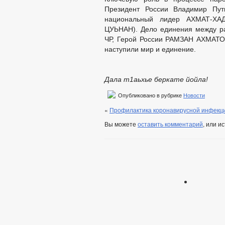
Президент России Владимир Пут
национальный лидер АХМАТ-Х
ЦУЬНАН). Дело единения между р
ЧР, Герой России РАМЗАН АХМАТОВ
наступили мир и единение.
Дала т1аьхье беркате йойла!
Опубликовано в рубрике
Новости
«
Профилактика коронавирусной инфекц
Вы можете
оставить комментарий
, или и