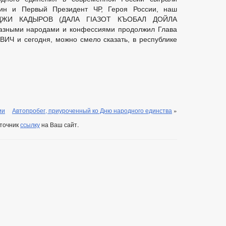
ин и Первый Президент ЧР, Героя России, наш
АДЖИ КАДЫРОВ (ДАЛА ГIАЗОТ КЪОБАЛ ДОЙЛА
азными народами и конфессиями продолжил Глава
ИЧ и сегодня, можно смело сказать, в республике
ии
Автопробег, приуроченный ко Дню народного единства
»
сточник
ссылку
на Ваш сайт.