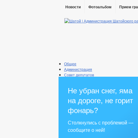
Новости
Фотоальбом
Прием гр
Общее
Администрация
Совет депутатов
Противодействие коррупции
Правовые акты
Не убран снег, яма
Бюджет
Муниципальные услуги
на дороге, не горит
Прием граждан
фонарь?
Столкнулись с проблемой —
сообщите о ней!