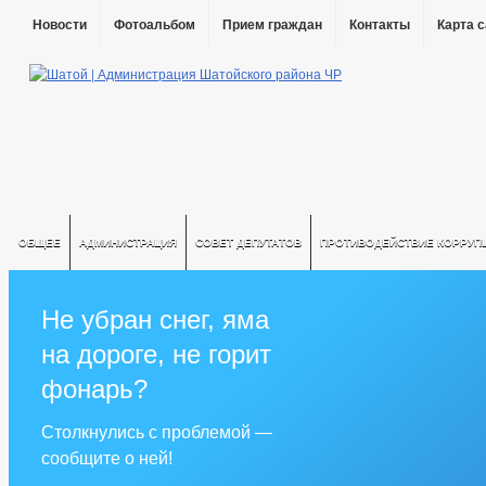
Новости
Фотоальбом
Прием граждан
Контакты
Карта 
ОБЩЕЕ
АДМИНИСТРАЦИЯ
СОВЕТ ДЕПУТАТОВ
ПРОТИВОДЕЙСТВИЕ КОРРУП
Не убран снег, яма
на дороге, не горит
фонарь?
Столкнулись с проблемой —
сообщите о ней!