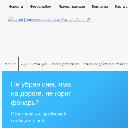
Новости
Фотоальбом
Прием граждан
Контакты
Карта 
ОБЩЕЕ
АДМИНИСТРАЦИЯ
СОВЕТ ДЕПУТАТОВ
ПРОТИВОДЕЙСТВИЕ КОРРУП
Не убран снег, яма
на дороге, не горит
фонарь?
Столкнулись с проблемой —
сообщите о ней!