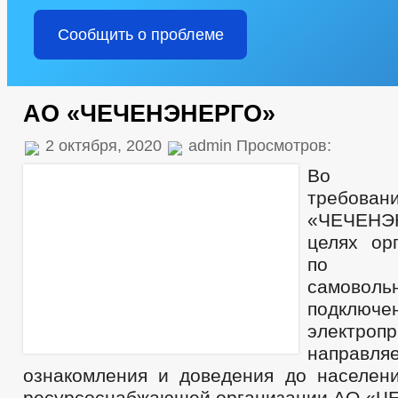
Сообщить о проблеме
АО «ЧЕЧЕНЭНЕРГО»
2 октября, 2020
admin Просмотров:
Во и
треб
«ЧЕЧЕН
целях ор
по не
самоволь
подключе
электроп
напра
ознакомления и доведения до населен
ресурсоснабжающей организации АО «