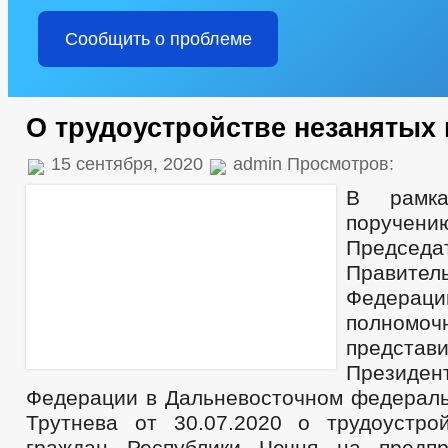
Сообщить о проблеме
О трудоустройстве незанятых
15 сентября, 2020
admin Просмотров:
В рамк
поручен
Председа
Правитель
Феде
полномоч
представи
Президе
Федерации в Дальневосточном федераль
Трутнева от 30.07.2020 о трудоустро
граждан Республики Чечня на предпр