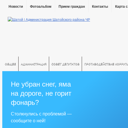
Новости
Фотоальбом
Прием граждан
Контакты
Карта 
ОБЩЕЕ
АДМИНИСТРАЦИЯ
СОВЕТ ДЕПУТАТОВ
ПРОТИВОДЕЙСТВИЕ КОРРУП
Не убран снег, яма
на дороге, не горит
фонарь?
Столкнулись с проблемой —
сообщите о ней!