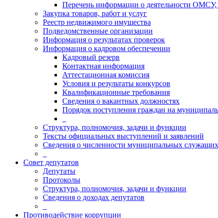
Перечень информации о деятельности ОМСУ, 
Закупка товаров, работ и услуг
Реестр недвижимого имущества
Подведомственные организации
Информация о результатах проверок
Информация о кадровом обеспечении
Кадровый резерв
Контактная информация
Аттестационная комиссия
Условия и результаты конкурсов
Квалификационные требования
Сведения о вакантных должностях
Порядок поступления граждан на муниципал
_
Структура, полномочия, задачи и функции
Тексты официальных выступлений и заявлений
Сведения о численности муниципальных служащи
_
Совет депутатов
Депутаты
Протоколы
Структура, полномочия, задачи и функции
Сведения о доходах депутатов
_
Противодействие коррупции