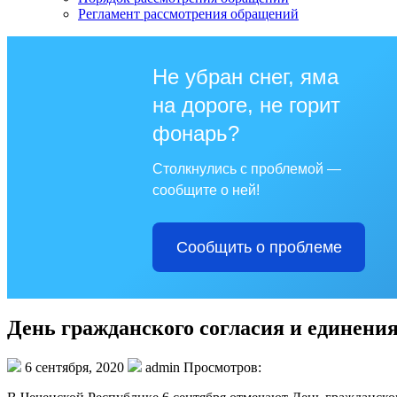
Регламент рассмотрения обращений
Не убран снег, яма
на дороге, не горит
фонарь?
Столкнулись с проблемой —
сообщите о ней!
Сообщить о проблеме
День гражданского согласия и единени
6 сентября, 2020
admin Просмотров: