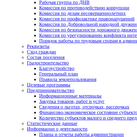
Рабочая группа по ДНВ
Комиссия по противодействию коррупции
Комиссия по делам несовершеннолетних
Комиссия по профилактике правонарушений
Комиссия по Добровольной народной дружин
Комиссия по безопасности дорожного движен
Комиссия по урегулированию конфликта инте
Порядок работы по трудовым спорам в админ
Реквизиты
Сход граждан
Состав поселения
Градостроительство
Благоустройство
Генеральный план
Правила землепользования
Целевые программы
Предпринимательство
Информационные материалы
Закупка товаров, работ и услуг
Сведения о льготах, отсрочках, рассрочках
Финансово-экономическое состояние субъект
Количество субъектов малого и среднего пре
Статистические данные
Информации о деятельности
Планы и отчеты работы администрации