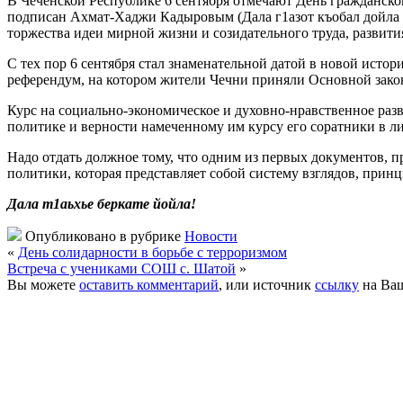
В Чеченской Республике 6 сентября отмечают День гражданског
подписан Ахмат-Хаджи Кадыровым (Дала г1азот къобал дойла ц
торжества идеи мирной жизни и созидательного труда, развити
С тех пор 6 сентября стал знаменательной датой в новой исто
референдум, на котором жители Чечни приняли Основной закон
Курс на социально-экономическое и духовно-нравственное раз
политике и верности намеченному им курсу его соратники в л
Надо отдать должное тому, что одним из первых документов,
политики, которая представляет собой систему взглядов, прин
Дала т1аьхье беркате йойла!
Опубликовано в рубрике
Новости
«
День солидарности в борьбе с терроризмом
Встреча с учениками СОШ с. Шатой
»
Вы можете
оставить комментарий
, или источник
ссылку
на Ваш