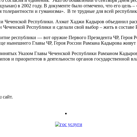
о согласия и единения. Указ об объявлении 6 сентября Днем ре
уьнан) в 2002 году. В документе было отмечено, что его цель 
я толерантности и гуманизма». В те трудные для всей республик
рии Чеченской Республики. Ахмат Хаджи Кадыров объединил раск
 Чеченской Республики и сделали свой выбор – жить в составе
витие республики — вот оружие Первого Президента ЧР, Героя 
ице нынешнего Главы ЧР, Героя России Рамзана Кадырова живут 
 принятых Указом Главы Чеченской Республики Рамзаном Кадыро
ципов и приоритетов в деятельности органов государственной в
 сайт.