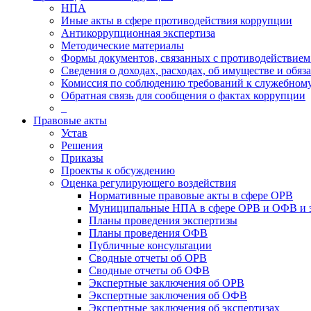
НПА
Иные акты в сфере противодействия коррупции
Антикоррупционная экспертиза
Методические материалы
Формы документов, связанных с противодействием
Сведения о доходах, расходах, об имуществе и обяз
Комиссия по соблюдению требований к служебному
Обратная связь для сообщения о фактах коррупции
_
Правовые акты
Устав
Решения
Приказы
Проекты к обсуждению
Оценка регулирующего воздействия
Нормативные правовые акты в сфере ОРВ
Муниципальные НПА в сфере ОРВ и ОФВ и 
Планы проведения экспертизы
Планы проведения ОФВ
Публичные консультации
Сводные отчеты об ОРВ
Сводные отчеты об ОФВ
Экспертные заключения об ОРВ
Экспертные заключения об ОФВ
Экспертные заключения об экспертизах