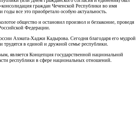
спублики (или Днем гражданского согласия и единения) был
– «консолидация граждан Чеченской Республики во имя
и годы все это приобретало особую актуальность.
олотое общество и остановил произвол и беззаконие, проведя
 Российской Федерации.
России Ахмата-Хаджи Кадырова. Сегодня благодаря его мудрой
и трудятся в единой и дружной семье республики.
вым, является Концепция государственной национальной
ласти республики в сфере национальных отношений.