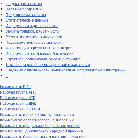
Градостроительство
Целевые программы
Предпринимательство
Статистические данные
Информации о деятельности
Закупка товаров, работ и услуг
Реестр недвижимого имущества
Подведомственные организации
Информация о результатах проверок
Информация о кадровом обеспечении
Структура, полномочия, задачи и функции
Тексты официальных выступлений и заявлений
Сведения о численности муниципальных служащих администрации
_
Комиссия по ВИЧ
Рабочая группа АНК
Рабочая группа АТК
Рабочая группа ДНД
Рабочая группа по ДНВ
Комиссия по противодействию коррупции
Комиссия по делам несовершеннолетних
Комиссия по профилактике правонарушений
Комиссия по Добровольной народной дружине
Комиссия по безопасности дорожного движения