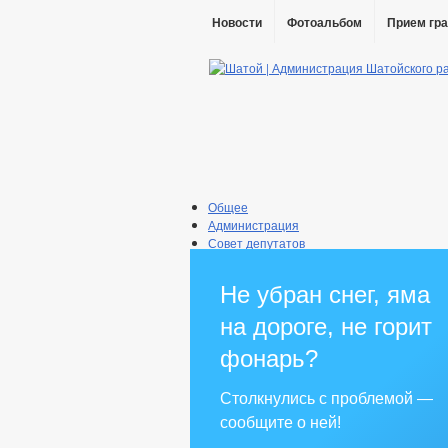
Новости
Фотоальбом
Прием гр
Общее
Администрация
Совет депутатов
Противодействие коррупции
Правовые акты
Не убран снег, яма
Бюджет
Муниципальные услуги
на дороге, не горит
Прием граждан
фонарь?
Столкнулись с проблемой —
сообщите о ней!