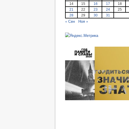
14
15
16
17
18
21
22
23
24
25
28
29
30
31
« Сен
Ноя »