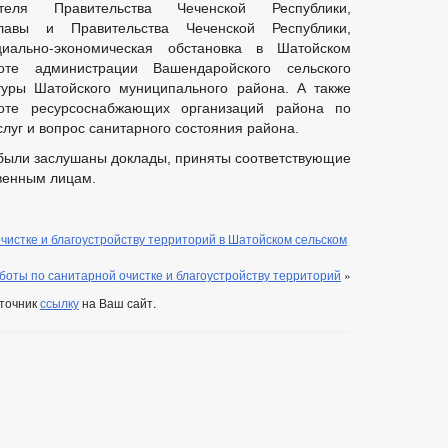
ателя Правительства Чеченской Республики,
лавы и Правительства Чеченской Республики,
циально-экономическая обстановка в Шатойском
те администрации Вашендаройского сельского
туры Шатойского муниципального района. А также
оте ресурсоснабжающих организаций района по
луг и вопрос санитарного состояния района.
были заслушаны доклады, приняты соответствующие
венным лицам.
истке и благоустройству территорий в Шатойском сельском
боты по санитарной очистке и благоустройству территорий
»
сточник
ссылку
на Ваш сайт.