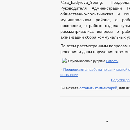
@za_kadyrova_95eng, Председ
Руководителя Администрации Г
общественно-политическая и со
муниципальном районе, о рабо
поселения, о работе отдела куль
рассматривались вопросы о раб
активизации сбора коммунальных ус
По всем рассмотренным вопросам 
решения и даны поручения ответст
Опубликовано в рубрике
Новости
«
Продолжаются работы по санитарной оч
поселении
Ведутся ра
Вы можете
оставить комментарий
, или и