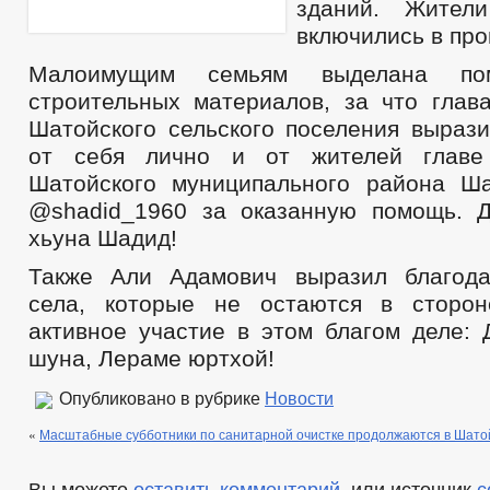
зданий. Жител
включились в про
Малоимущим семьям выделана п
строительных материалов, за что глав
Шатойского сельского поселения вырази
от себя лично и от жителей главе
Шатойского муниципального района Ш
@shadid_1960 за оказанную помощь. 
хьуна Шадид!
Также Али Адамович выразил благода
села, которые не остаются в сторо
активное участие в этом благом деле: 
шуна, Лераме юртхой!
Опубликовано в рубрике
Новости
«
Масштабные субботники по санитарной очистке продолжаются в Шато
Вы можете
оставить комментарий
, или источник
с