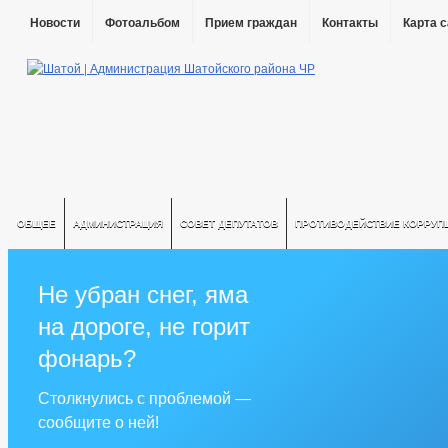
Новости
Фотоальбом
Прием граждан
Контакты
Карта 
ОБЩЕЕ
АДМИНИСТРАЦИЯ
СОВЕТ ДЕПУТАТОВ
ПРОТИВОДЕЙСТВИЕ КОРРУП
Не убран снег, яма
на дороге, не горит
фонарь?
Столкнулись с проблемой —
сообщите о ней!