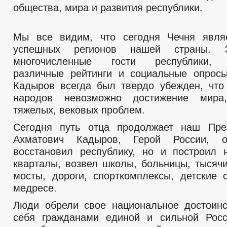
общества, мира и развития республики.
Планы и отчеты работы администрации
Перечень информации о деятельности ОМСУ, размещаемой в сет
Закупка товаров, работ и услуг
Реестр недвижимого имущества
Мы все видим, что сегодня Чечня явля
Подведомственные организации
успешных регионов нашей страны. 
Информация о результатах проверок
многочисленные гости республики, 
Информация о кадровом обеспечении
Кадровый резерв
различные рейтинги и социальные опрос
Контактная информация
Кадыров всегда был твердо убежден, что
Аттестационная комиссия
народов невозможно достижение мира
Условия и результаты конкурсов
Квалификационные требования
тяжелых, вековых проблем.
Сведения о вакантных должностях
Порядок поступления граждан на муниципальную службу
Сегодня путь отца продолжает наш Пре
_
Ахматович Кадыров, Герой России, 
Структура, полномочия, задачи и функции
восстановил республику, но и построил 
Тексты официальных выступлений и заявлений
Сведения о численности муниципальных служащих администрации
кварталы, возвел школы, больницы, тысяч
_
мосты, дороги, спорткомплексы, детские 
Совет депутатов
медресе.
Депутаты
Протоколы
Люди обрели свое национальное достоинс
Структура, полномочия, задачи и функции
себя гражданами единой и сильной Росс
Сведения о доходах депутатов
_