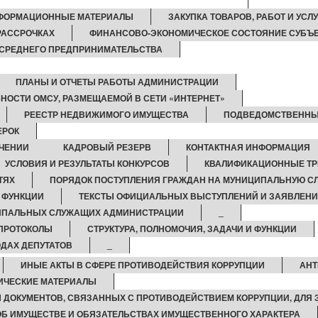
ФОРМАЦИОННЫЕ МАТЕРИАЛЫ
ЗАКУПКА ТОВАРОВ, РАБОТ И УСЛУ
 РАССРОЧКАХ
ФИНАНСОВО-ЭКОНОМИЧЕСКОЕ СОСТОЯНИЕ СУБЪ
 СРЕДНЕГО ПРЕДПРИНИМАТЕЛЬСТВА
ПЛАНЫ И ОТЧЕТЫ РАБОТЫ АДМИНИСТРАЦИИ
НОСТИ ОМСУ, РАЗМЕЩАЕМОЙ В СЕТИ «ИНТЕРНЕТ»
РЕЕСТР НЕДВИЖИМОГО ИМУЩЕСТВА
ПОДВЕДОМСТВЕННЫ
ЕРОК
ЧЕНИИ
КАДРОВЫЙ РЕЗЕРВ
КОНТАКТНАЯ ИНФОРМАЦИЯ
УСЛОВИЯ И РЕЗУЛЬТАТЫ КОНКУРСОВ
КВАЛИФИКАЦИОННЫЕ Т
ТЯХ
ПОРЯДОК ПОСТУПЛЕНИЯ ГРАЖДАН НА МУНИЦИПАЛЬНУЮ С
И ФУНКЦИИ
ТЕКСТЫ ОФИЦИАЛЬНЫХ ВЫСТУПЛЕНИЙ И ЗАЯВЛЕН
ЦИПАЛЬНЫХ СЛУЖАЩИХ АДМИНИСТРАЦИИ
_
ПРОТОКОЛЫ
СТРУКТУРА, ПОЛНОМОЧИЯ, ЗАДАЧИ И ФУНКЦИИ
ДАХ ДЕПУТАТОВ
_
ИНЫЕ АКТЫ В СФЕРЕ ПРОТИВОДЕЙСТВИЯ КОРРУПЦИИ
АНТ
ИЧЕСКИЕ МАТЕРИАЛЫ
 ДОКУМЕНТОВ, СВЯЗАННЫХ С ПРОТИВОДЕЙСТВИЕМ КОРРУПЦИИ, ДЛЯ
 ОБ ИМУЩЕСТВЕ И ОБЯЗАТЕЛЬСТВАХ ИМУЩЕСТВЕННОГО ХАРАКТЕРА