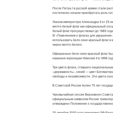
После Петра I в русской армии стали ра
постепенно начали приобретать роль го
Указом императора Александра II от 23 и
желто-белый флаг как официальный (гос
белый флаг просуществовал до 1883 года
III «Повелением о флагах для украшения
использовать бело-сине-красный флаг в 
черно-желто-белого.
Официально бело-сине-красный флаг был
накануне коронации Николая II в 1896 год
Три цвета флага, ставшего национальны
«державность», синий — цвет Богоматери
свободы и независимости. Эти цвета озн
В Советской России более 70 лет госуда
Чрезвычайная сессия Верховного Совета
официальным символом России триколор.
утверждено Положение о государственно
25 декабря 2000 года президент РФ Вла