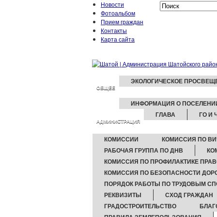
Новости
Фотоальбом
Прием граждан
Контакты
Карта сайта
ЭКОЛОГИЧЕСКОЕ ПРОСВЕЩ
ОБЩЕЕ
ИНФОРМАЦИЯ О ПОСЕЛЕНИ
ГЛАВА
ГО И 
АДМИНИСТРАЦИЯ
КОМИССИИ
КОМИССИЯ ПО ВИ
РАБОЧАЯ ГРУППА ПО ДНВ
КО
КОМИССИЯ ПО ПРОФИЛАКТИКЕ ПРА
КОМИССИЯ ПО БЕЗОПАСНОСТИ ДО
ПОРЯДОК РАБОТЫ ПО ТРУДОВЫМ С
РЕКВИЗИТЫ
СХОД ГРАЖДАН
ГРАДОСТРОИТЕЛЬСТВО
БЛАГ