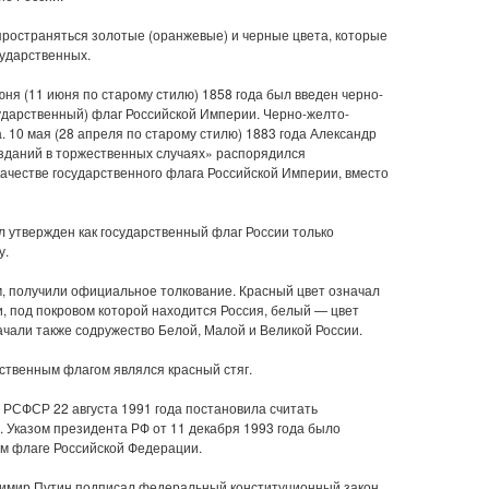
спространяться золотые (оранжевые) и черные цвета, которые
сударственных.
юня (11 июня по старому стилю) 1858 года был введен черно-
ударственный) флаг Российской Империи. Черно-желто-
. 10 мая (28 апреля по старому стилю) 1883 года Александр
 зданий в торжественных случаях» распорядился
качестве государственного флага Российской Империи, вместо
 утвержден как государственный флаг России только
у.
м, получили официальное толкование. Красный цвет означал
, под покровом которой находится Россия, белый — цвет
ачали также содружество Белой, Малой и Великой России.
рственным флагом являлся красный стяг.
 РСФСР 22 августа 1991 года постановила считать
 Указом президента РФ от 11 декабря 1993 года было
м флаге Российской Федерации.
димир Путин подписал федеральный конституционный закон