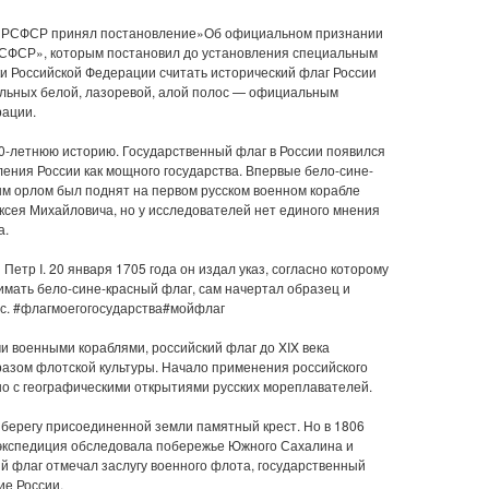
вет РСФСР принял постановление»Об официальном признании
РСФСР», которым постановил до установления специальным
и Российской Федерации считать исторический флаг России
льных белой, лазоревой, алой полос — официальным
ации.
0-летнюю историю. Государственный флаг в России появился
овления России как мощного государства. Впервые бело-сине-
ым орлом был поднят на первом русском военном корабле
ексея Михайловича, но у исследователей нет единого мнения
а.
етр I. 20 января 1705 года он издал указ, согласно которому
имать бело-сине-красный флаг, сам начертал образец и
с. #флагмоегогосударства#мойфлаг
 военными кораблями, российский флаг до XIX века
азом флотской культуры. Начало применения российского
но с географическими открытиями русских мореплавателей.
а берегу присоединенной земли памятный крест. Но в 1806
я экспедиция обследовала побережье Южного Сахалина и
ий флаг отмечал заслугу военного флота, государственный
ие России.