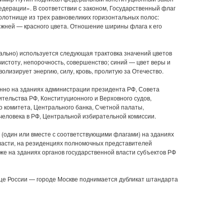
дерации». В соответствии с законом, Государственный флаг
олотнище из трех равновеликих горизонтальных полос:
ижней — красного цвета. Отношение ширины флага к его
ально) используется следующая трактовка значений цветов
чистоту, непорочность, совершенство; синий — цвет веры и
волизирует энергию, силу, кровь, пролитую за Отечество.
нно на зданиях администрации президента РФ, Совета
тельства РФ, Конституционного и Верховного судов,
 комитета, Центрального банка, Счетной палаты,
человека в РФ, Центральной избирательной комиссии.
 (один или вместе с соответствующими флагами) на зданиях
асти, на резиденциях полномочных представителей
кже на зданиях органов государственной власти субъектов РФ
це России — городе Москве поднимается дубликат штандарта