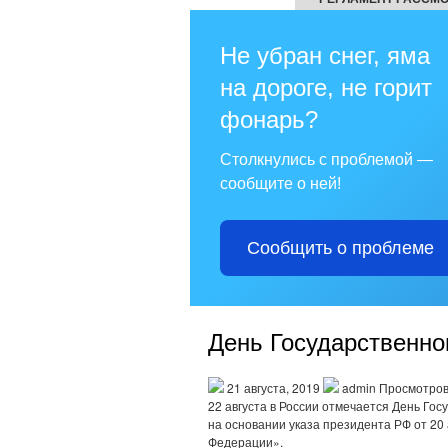
Не убран снег, яма
на дороге, не горит
фонарь?
Столкнулись с проблемой —
сообщите о ней!
Сообщить о проблеме
День Государственно
21 августа, 2019
admin Просмотров
22 августа в России отмечается День Го
на основании указа президента РФ от 20 
Федерации».