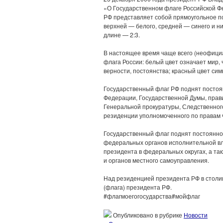
«О Государственном флаге Российской Фе
РФ представляет собой прямоугольное п
верхней — белого, средней — синего и н
длине — 2:3.
В настоящее время чаще всего (неофици
флага России: белый цвет означает мир, 
верности, постоянства; красный цвет сим
Государственный флаг РФ поднят постоя
Федерации, Государственной Думы, прави
Генеральной прокуратуры, Следственного
резиденции уполномоченного по правам 
Государственный флаг поднят постоянно
федеральных органов исполнительной вл
президента в федеральных округах, а та
и органов местного самоуправления.
Над резиденцией президента РФ в столи
(флага) президента РФ.
#флагмоегогосударства#мойфлаг
Опубликовано в рубрике
Новости