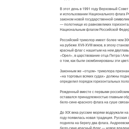
В этот день в 1991 году Верховный Со
и использовании Национального флага 
законом новой государственной символик
— полотнище из равновеликих горизонта
Национальным флагом Российской Федер
Российский триколор имеет более чем 30
на рубеже XVII-XVIII веков, в эпоху стан
красный флаг с нашитым на нем двуглав
«Орел», в царствование отца Петра I Ал
о том, как были скомбинированы эти цвет
Законным же «отцом» триколора признан П
«на торговых всяких судах» должны подн
определил порядок горизонтальных поло
Рожденный вместе с первыми российскими
оставался принадлежностью главным обр
бело-сине-красного флага на суше связа
До XIX века русские моряки водружали н
году появилась новая традиция. Русска
подняла на берегу два флага. Андреевск
бело-сине-красный флаг — новое владен