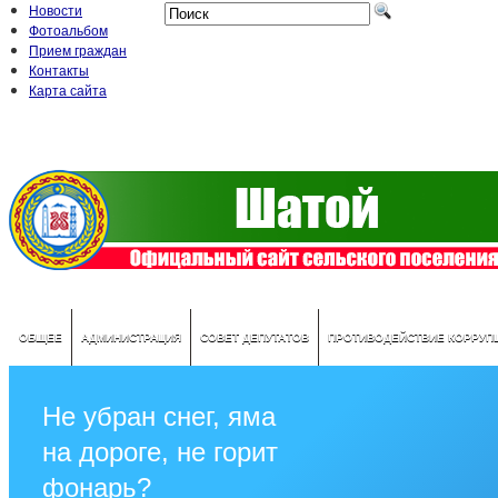
Новости
Фотоальбом
Прием граждан
Контакты
Карта сайта
ОБЩЕЕ
АДМИНИСТРАЦИЯ
СОВЕТ ДЕПУТАТОВ
ПРОТИВОДЕЙСТВИЕ КОРРУП
Не убран снег, яма
на дороге, не горит
фонарь?