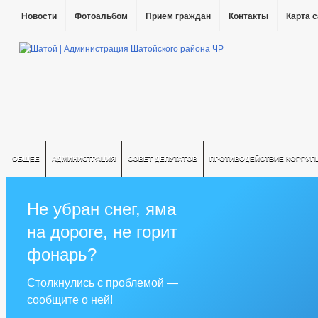
Новости
Фотоальбом
Прием граждан
Контакты
Карта 
ОБЩЕЕ
АДМИНИСТРАЦИЯ
СОВЕТ ДЕПУТАТОВ
ПРОТИВОДЕЙСТВИЕ КОРРУП
Не убран снег, яма
на дороге, не горит
фонарь?
Столкнулись с проблемой —
сообщите о ней!