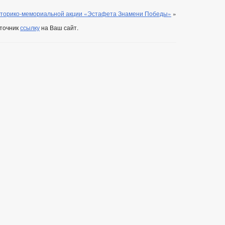
сторико-мемориальной акции «Эстафета Знамени Победы»
»
сточник
ссылку
на Ваш сайт.