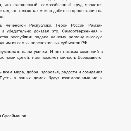
л, что ежедневный, самозабвенный труд является
итал, что только так можно добиться процветания на
ав.
а Чеченской Республики, Герой России Рамзан
 и убедительно доказал это. Самоотверженная и
дства республики задала нашему региону высокую
 одним из самых перспективных субъектов РФ.
умножать наши успехи. И нет никаких сомнений в
ных нами целей, нам поможет милость Всевышнего,
ь всем мира, добра, здоровья, радости и созидания
 Пусть в ваших домах будут взаимопонимание и
ч Сулейманов