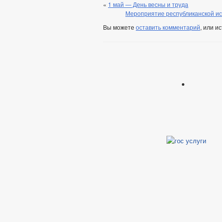
«
1 май — День весны и труда
Мероприятие республиканской и
Вы можете
оставить комментарий
, или и