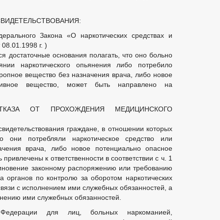
ВИДЕТЕЛЬСТВОВАНИЯ:
дерального Закона «О наркотических средствах и
8.01.1998 г. )
ся достаточные основания полагать, что оно больно
янии наркотического опьянения либо потребило
тропное вещество без назначения врача, либо новое
тивное вещество, может быть направлено на
ТКАЗА ОТ ПРОХОЖДЕНИЯ МЕДИЦИНСКОГО
освидетельствования граждане, в отношении которых
то они потребляли наркотическое средство или
ачения врача, либо новое потенциально опасное
 привлечены к ответственности в соответствии с ч. 1
овиновение законному распоряжению или требованию
а органов по контролю за оборотом наркотических
связи с исполнением ими служебных обязанностей, а
лнению ими служебных обязанностей.
й Федерации для лиц, больных наркоманией,