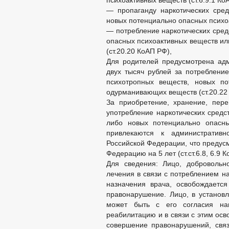
психоактивных веществ (ст.6.9.1 Ко
— пропаганду наркотических сред
новых потенциально опасных психоа
— потребление наркотических сред
опасных психоактивных веществ и
(ст.20.20 КоАП РФ),
Для родителей предусмотрена адм
двух тысяч рублей за потреблени
психотропных веществ, новых по
одурманивающих веществ (ст.20.22
За приобретение, хранение, перев
употребление наркотических средс
либо новых потенциально опасны
привлекаются к административ
Российской Федерации, что предус
Федерацию на 5 лет (ст.ст.6.8, 6.9 
Для сведения: Лицо, добровольн
лечения в связи с потреблением н
назначения врача, освобождается
правонарушение. Лицо, в установ
может быть с его согласия на
реабилитацию и в связи с этим осв
совершение правонарушений, связ