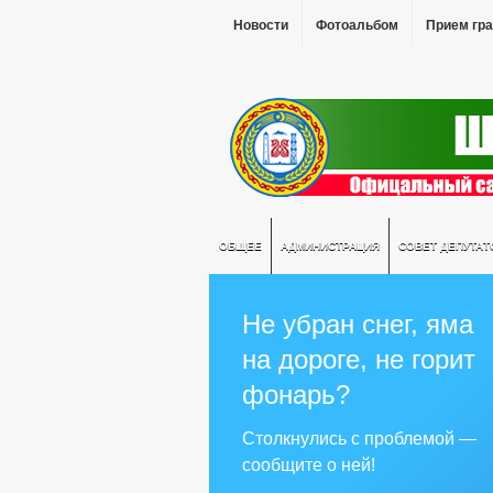
Новости
Фотоальбом
Прием гр
ОБЩЕЕ
АДМИНИСТРАЦИЯ
СОВЕТ ДЕПУТАТ
Не убран снег, яма
на дороге, не горит
фонарь?
Столкнулись с проблемой —
сообщите о ней!