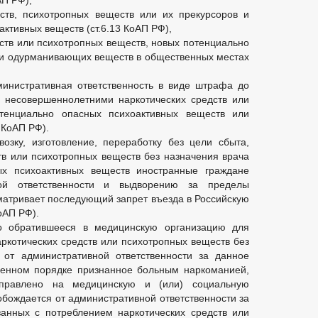
АП РФ),
ств, психотропных веществ или их прекурсоров и
ктивных веществ (ст.6.13 КоАП РФ),
ств или психотропных веществ, новых потенциально
ли одурманивающих веществ в общественных местах
инистративная ответственность в виде штрафа до
е несовершеннолетними наркотических средств или
тенциально опасных психоактивных веществ или
 КоАП РФ).
озку, изготовление, переработку без цели сбыта,
тв или психотропных веществ без назначения врача
х психоактивных веществ иностранные граждане
ной ответственности и выдворению за пределы
матривает последующий запрет въезда в Российскую
КоАП РФ).
о обратившееся в медицинскую организацию для
аркотических средств или психотропных веществ без
 от административной ответственности за данное
ленном порядке признанное больным наркоманией,
правлено на медицинскую и (или) социальную
обождается от административной ответственности за
анных с потреблением наркотических средств или