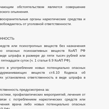
гчающим обстоятельством является совершение
еского опьянения.
воохранительные органы наркотические средства и
вобождаетесь от уголовной ответственности.
ЕННОСТЬ
редств или психотропных веществ без назначения
но опасных психоактивных веществ КоАП РФ
 виде штрафа в размере до пяти тысяч рублей или
пятнадцати суток (ч. 1 статьи 6.9 КоАП РФ).
его в употребление новых потенциально опасных
дурманивающих веществ ст.6.10 Кодекса об
ях установлена ответственность в виде штрафа в
тственность предусмотрена за:
остики, профилактических мероприятий, лечения от
язи с потреблением наркотических средств или
ачения врача либо новых потенциально опасных