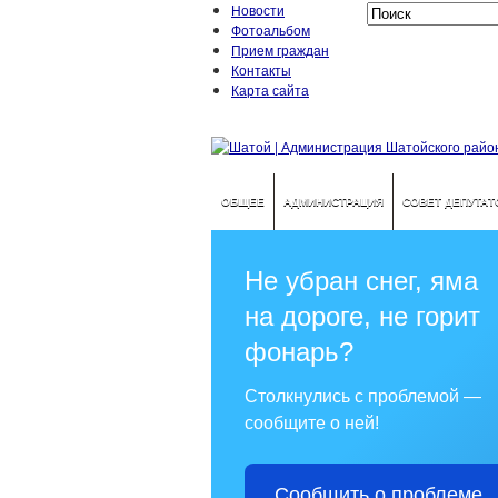
Новости
Фотоальбом
Прием граждан
Контакты
Карта сайта
ОБЩЕЕ
АДМИНИСТРАЦИЯ
СОВЕТ ДЕПУТАТ
Не убран снег, яма
на дороге, не горит
фонарь?
Столкнулись с проблемой —
сообщите о ней!
Сообщить о проблеме