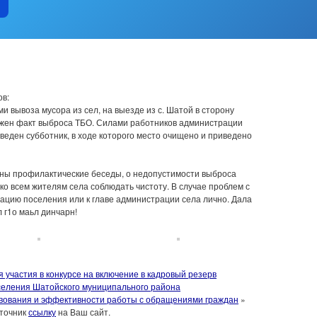
в:
вывоза мусора из сел, на выезде из с. Шатой в сторону
жен факт выброса ТБО. Силами работников администрации
веден субботник, в ходе которого место очищено и приведено
ны профилактические беседы, о недопустимости выброса
ко всем жителям села соблюдать чистоту. В случае проблем с
ацию поселения или к главе администрации села лично. Дала
л г1о маьл динчарн!
частия в конкурсе на включение в кадровый резерв
селения Шатойского муниципального района
вования и эффективности работы с обращениями граждан
»
сточник
ссылку
на Ваш сайт.