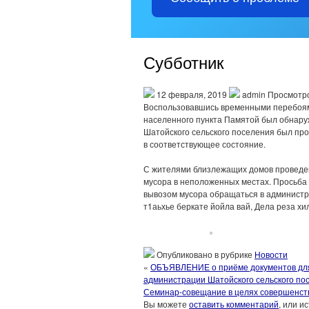
Субботник
12 февраля, 2019
admin Просмотро
Воспользовавшись временными перебоями 
населенного пункта Памятой был обнару
Шатойского сельского поселения был про
в соответствующее состояние.
С жителями близлежащих домов проведе
мусора в неположенных местах. Просьба 
вывозом мусора обращаться в администр
т1аьхье беркате йойла вай, Дела реза хи
Опубликовано в рубрике
Новости
«
ОБЪЯВЛЕНИЕ о приёме документов для у
администрации Шатойского сельского по
Семинар-совещание в целях совершенст
Вы можете
оставить комментарий
, или и