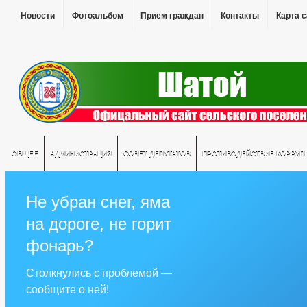
Новости
Фотоальбом
Прием граждан
Контакты
Карта 
ОБЩЕЕ
АДМИНИСТРАЦИЯ
СОВЕТ ДЕПУТАТОВ
ПРОТИВОДЕЙСТВИЕ КОРРУП
Не убран снег, яма
на дороге, не горит
фонарь?
Столкнулись с проблемой —
сообщите о ней!