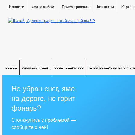
Новости
Фотоальбом
Прием граждан
Контакты
Карта 
ОБЩЕЕ
АДМИНИСТРАЦИЯ
СОВЕТ ДЕПУТАТОВ
ПРОТИВОДЕЙСТВИЕ КОРРУП
Не убран снег, яма
на дороге, не горит
фонарь?
Столкнулись с проблемой —
сообщите о ней!