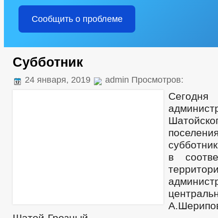
Сообщить о проблеме
Субботник
24 января, 2019
admin Просмотров:
Сегодня
админист
Шатойск
поселени
субботни
в соотв
террит
админист
централь
А.Шерип
Шатой-Грозный.