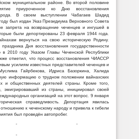
йском муниципальном районе. Во второй половине
ятие приуроченное ко Дню восстановления
 народа. В своем выступлении Чабагаев Шадид
7 году был издан Указ Президиума Верховного Совета
е запрета на возвращение чеченцев и ингушей в
оторые были депортированы 23 февраля 1944 года.
айнахам вернуться на свою историческую Родину.
 праздника Дня восстановления государственности
 в 2010 году Указом Главы Чеченской Республики
кже отметил, что процесс восстановления ЧИАССР
ивым усилиям известных представителей чеченцев и
услима Гайрбекова, Идриса Базоркина, Халида
ную информацию о трудном положении вайнахских
их и общественных деятелей страны. Кроме того,
в, эмигрировавший из страны, инициировал своей
еждународных организаций на этот вопрос. 9 января
орическая справедливость. Депортация явилась
отношению к чеченскому народу и привела к гибели
иятия был проведён автопробег.