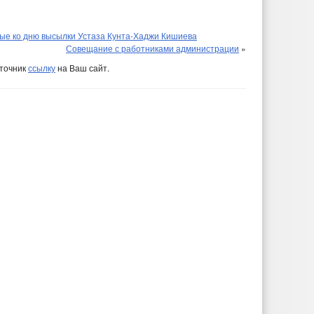
ые ко дню высылки Устаза Кунта-Хаджи Кишиева
Совещание с работниками администрации
»
сточник
ссылку
на Ваш сайт.