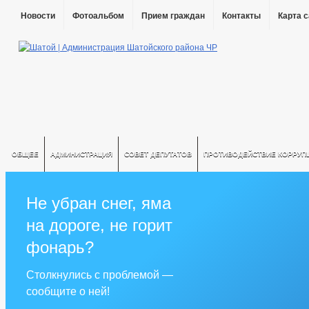
Новости
Фотоальбом
Прием граждан
Контакты
Карта 
ОБЩЕЕ
АДМИНИСТРАЦИЯ
СОВЕТ ДЕПУТАТОВ
ПРОТИВОДЕЙСТВИЕ КОРРУП
Не убран снег, яма
на дороге, не горит
фонарь?
Столкнулись с проблемой —
сообщите о ней!