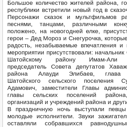
Большое количество жителей района, го
республики встретили новый год в сказ
Персонажи сказок и мультфильмов ра
песнями, танцами, различными кон
положено, на новогодней елке, присутс
герои – Дед Мороз и Снегурочка, которы
радость, незабываемые впечатления и 
мероприятии присутствовали: начальник
Шатойскому району Имам-Али М
председатель Совета депутатов Хава
района Алауди Элибаев, глава 
Шатойского сельского поселения С
Адамович, заместители Главы админи
главы сельских поселений района,
организаций и учреждений района и друг
В праздничную ночь выступали певцы
молодые исполнители. Звуки зажигате
оставляли собравшихся равноду