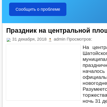
Сообщить о проблеме
Праздник на центральной пло
31 декабря, 2018
admin Просмотров:
На центр
Шатойско
муницип
праздни
начало
официал
нового
Разумее
торжест
ночь 31 д