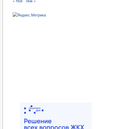
« Ноя
Янв »