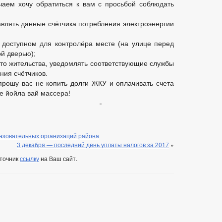
чаем хочу обратиться к вам с просьбой соблюдать
авлять данные счётчика потребления электроэнергии
 доступном для контролёра месте (на улице перед
ой дверью);
сто жительства, уведомлять соответствующие службы
ния счётчиков.
рошу вас не копить долги ЖКУ и оплачивать счета
е йойла вай массера!
азовательных организаций района
3 декабря — последний день уплаты налогов за 2017
»
сточник
ссылку
на Ваш сайт.