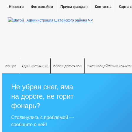
Новости
Фотоальбом
Прием граждан
Контакты
Карта 
ОБЩЕЕ
АДМИНИСТРАЦИЯ
СОВЕТ ДЕПУТАТОВ
ПРОТИВОДЕЙСТВИЕ КОРРУП
Не убран снег, яма
на дороге, не горит
фонарь?
Столкнулись с проблемой —
сообщите о ней!