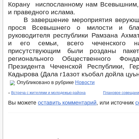
Корану ниспосланному нам Всевышним, 
и праведного ислама.
В завершение мероприятия верующи
прося Всевышнего о милости и бла
руководителя республики Рамзана Ахма
и его семьи, всего чеченского 
присутствующим были розданы паке
регионального Общественного Фонд
Президента Чеченской Республики, Ге
Кадырова (Дала г1азот къобал дойла цуьн
Опубликовано в рубрике
Новости
«
Встреча с жителями и молодежью района
Плановое совещани
Вы можете
оставить комментарий
, или источник
с