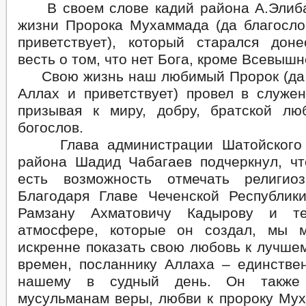
В своем слове кадий района А.Элиба
жизни Пророка Мухаммада (да благосло
приветствует), который старался дон
весть о том, что нет Бога, кроме Всевышн
Свою жизнь наш любимый Пророк (да 
Аллах и приветствует) провел в служе
призывая к миру, добру, братской л
богослов.
Глава администрации Шатойского м
района Шадид Чабагаев подчеркнул, чт
есть возможность отмечать религиоз
Благодаря Главе Чеченской Республик
Рамзану Ахматовичу Кадырову и т
атмосфере, которые он создал, мы 
искренне показать свою любовь к лучше
времен, посланнику Аллаха – единстве
нашему в судный день. Он также
мусульманам веры, любви к пророку Муха