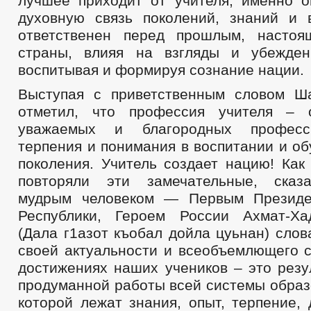
лучшее приходит от учителя, именно о
духовную связь поколений, знаний и 
ответственен перед прошлым, насто
страны, влияя на взгляды и убежден
воспитывая и формируя сознание нации.
Выступая с приветственным словом Ш
отметил, что профессия учителя –
уважаемых и благородных професс
терпения и понимания в воспитании и о
поколения. Учитель создает нацию! Как
повторяли эти замечательные, сказ
мудрым человеком — Первым Президе
Республики, Героем России Ахмат-Х
(Дала г1азот къобал дойла цуьнан) слов
своей актуальности и всеобъемлющего с
достижениях наших учеников – это резу
продуманной работы всей системы образ
которой лежат знания, опыт, терпение,