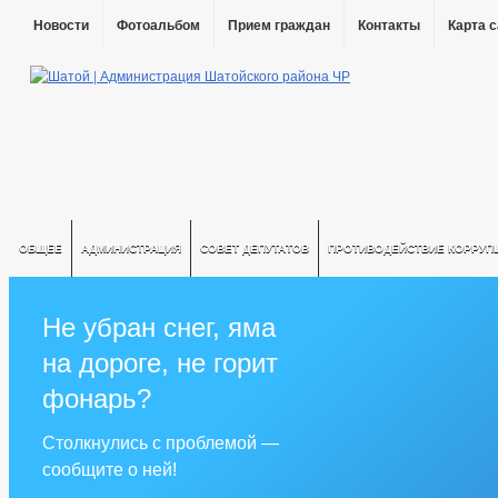
Новости
Фотоальбом
Прием граждан
Контакты
Карта 
ОБЩЕЕ
АДМИНИСТРАЦИЯ
СОВЕТ ДЕПУТАТОВ
ПРОТИВОДЕЙСТВИЕ КОРРУП
Не убран снег, яма
на дороге, не горит
фонарь?
Столкнулись с проблемой —
сообщите о ней!