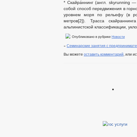
* Скайра́ннинг (англ. skyrunning 
собой способ передвижения в горн
уровнем моря по рельефу (в р
метров[2]). Трасса скайраннин
альпинистской классификации, укло
Опубликовано в рубрике
Новости
«
Семинарские занятия с предпринимат
Вы можете
оставить комментарий
, или и