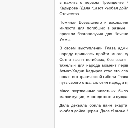
в память о первом Президенте Ч
Кадырове (Дала г1азот къобал дойл
Отечество.
Поминая Всевышнего и восхваляя 
милости для погибших в разные 
просили благополучия для Чеченс
Уммы.
В своем выступлении Глава адми
народу пришлось пройти много с
Сотни тысяч погибших, без вести
тяжелый для народа момент первы
Ахмат-Хаджи Кадыров стал его спа
после его трагической гибели Гла
путь своего отца, сплотил народ и
Мясо жертвенных животных было
малоимущие, многодетные и нужда
Дала декъала бойла вайн эхарта
къобал дойла церан. Дала т1аьхье 