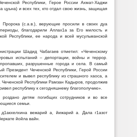
еченской Республики, Герое России Ахмат-Хаджи
а цуьна) и всех тех, кто отдал свою жизнь, защищая
Пророка (с.а.в.), верующие просили в своих дуа
периоды, благодарили Аллах1а за Его милость и
кой Республики, ее народа и всей мусульманской
нистрации Шадид Чабагаев отметил: «Чеченскому
уровых испытаний – депортации, войны и террор.
 пропавших, разрушенные города и села. В самый
й Президент Чеченской Республики, Герой России
сителем и вывел республику из страшного хаоса, а
ва Чеченской Республики Рамзан Кадыров, продолжив
 привел республику к сегодняшнему благополучию».
 роздано детям погибщих сотрудников и во все
ющиеся семьи.
 д1акхелхина вежарий а, йижарий а. Дала г1азот
беркате йойла вайн.