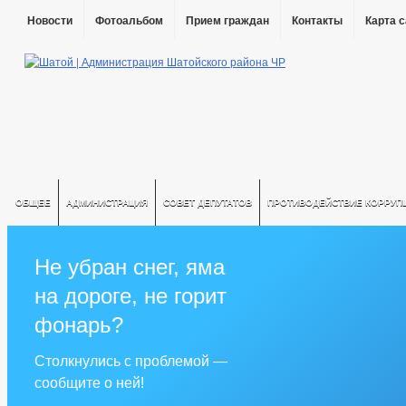
Новости
Фотоальбом
Прием граждан
Контакты
Карта 
ОБЩЕЕ
АДМИНИСТРАЦИЯ
СОВЕТ ДЕПУТАТОВ
ПРОТИВОДЕЙСТВИЕ КОРРУП
Не убран снег, яма
на дороге, не горит
фонарь?
Столкнулись с проблемой —
сообщите о ней!