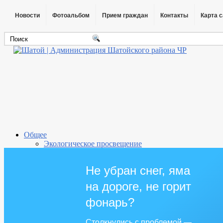
Новости
Фотоальбом
Прием граждан
Контакты
Карта 
Общее
Экологическое просвещение
Ламанан-аз
Горячая линия
Не убран снег, яма
Прокуратура района
Прокуратура разъясняет
на дороге, не горит
Информация о поселении
Администрация
фонарь?
Глава
ГО и ЧС
Столкнулись с проблемой —