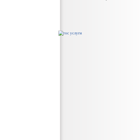
ов
дпринимательства
размещаемой в сети «Интернет»
ьную службу
х администрации