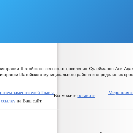
е
ия
ресов
истрации
инистрации Шатойского сельского поселения Сулейманов Али Ада
страции Шатойского муниципального района и определил их срок
и
стием заместителей Главы
Мероприяти
Вы можете
оставить
к
ссылку
на Ваш сайт.