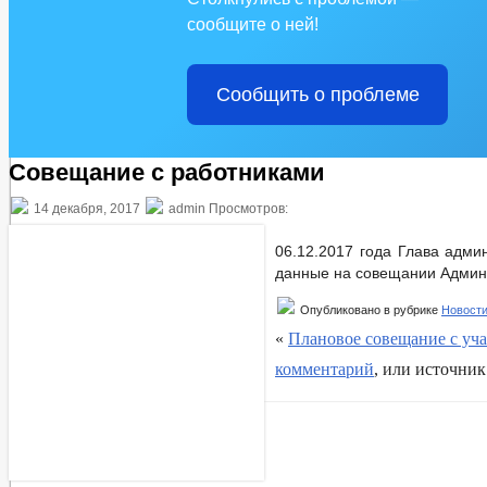
Комиссии
Комиссия по ВИЧ
сообщите о ней!
Рабочая группа АНК
Рабочая группа АТК
Рабочая группа ДНД
Сообщить о проблеме
Рабочая группа по ДНВ
Комиссия по противодействию коррупции
Комиссия по делам несовершеннолетних
Комиссия по профилактике правонарушений
Совещание с работниками
Комиссия по Добровольной народной дружин
Комиссия по безопасности дорожного движен
14 декабря, 2017
admin Просмотров:
Комиссия по урегулированию конфликта инте
Порядок работы по трудовым спорам в админ
06.12.2017 года Глава адм
Реквизиты
данные на совещании Админи
Сход граждан
Состав поселения
Опубликовано в рубрике
Новост
Градостроительство
Благоустройство
«
Плановое совещание с уча
Генеральный план
комментарий
, или источни
Правила землепользования
Целевые программы
Предпринимательство
Информационные материалы
Закупка товаров, работ и услуг
Сведения о льготах, отсрочках, рассрочках