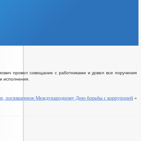
мович провел совещание с работниками и довел все поручения
и исполнения.
е, посвященное Международному Дню борьбы с коррупцией
»